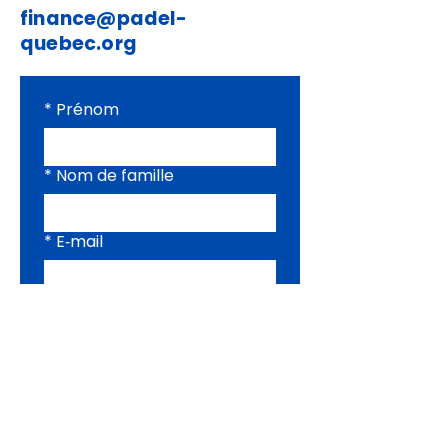
finance@padel-
quebec.org
*
Prénom
*
Nom de famille
*
E‑mail
*
Nom souhaité au dos du
chandail
*
Premier drapeau souhaité