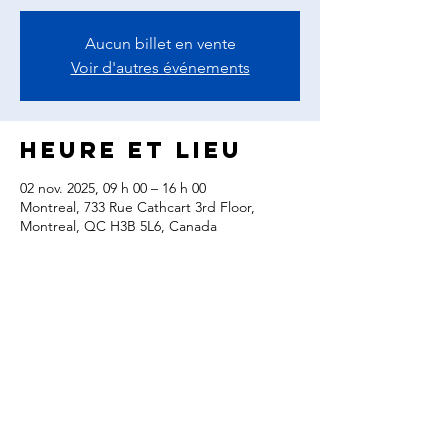
Aucun billet en vente
Voir d'autres événements
Heure et lieu
02 nov. 2025, 09 h 00 – 16 h 00
Montreal, 733 Rue Cathcart 3rd Floor,
Montreal, QC H3B 5L6, Canada
Partager cet
événement