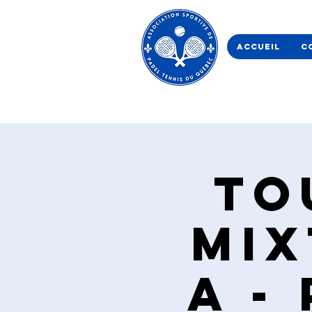
Accueil
C
To
Mix
A -