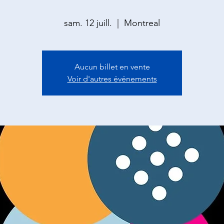
sam. 12 juill.
  |  
Montreal
Aucun billet en vente
Voir d'autres événements