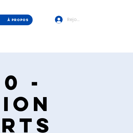
Rejoindre/Se connecter
À propos
0 -
sion
orts