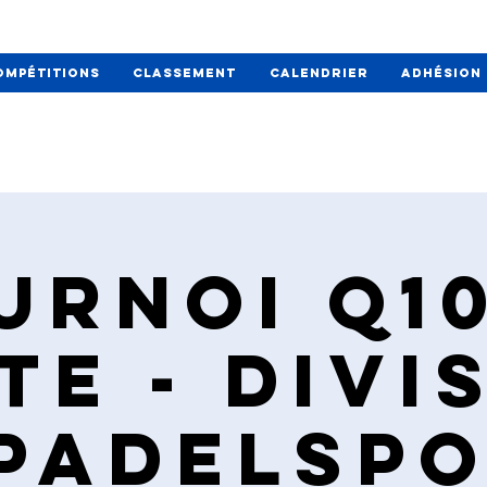
ompétitions
Classement
Calendrier
Adhésion
urnoi Q10
te - Divi
 PadelSp