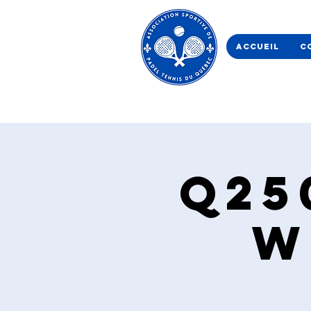
Accueil
C
Q25
W