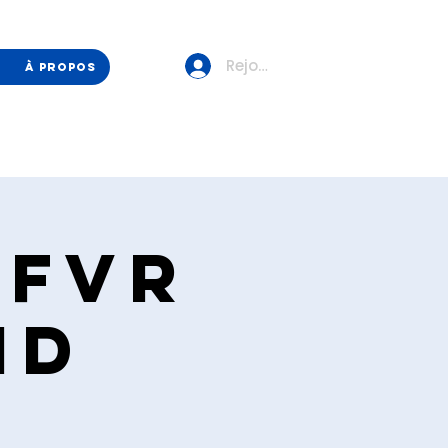
Rejoindre/Se connecter
À propos
 FVR
nd