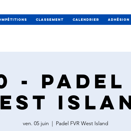
ompétitions
Classement
Calendrier
Adhésion
0 - Padel
est Isla
ven. 05 juin
  |  
Padel FVR West Island