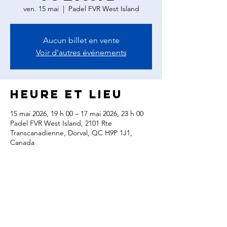
ven. 15 mai
  |  
Padel FVR West Island
Aucun billet en vente
Voir d'autres événements
Heure et lieu
15 mai 2026, 19 h 00 – 17 mai 2026, 23 h 00
Padel FVR West Island, 2101 Rte
Transcanadienne, Dorval, QC H9P 1J1,
Canada
Partager cet
événement