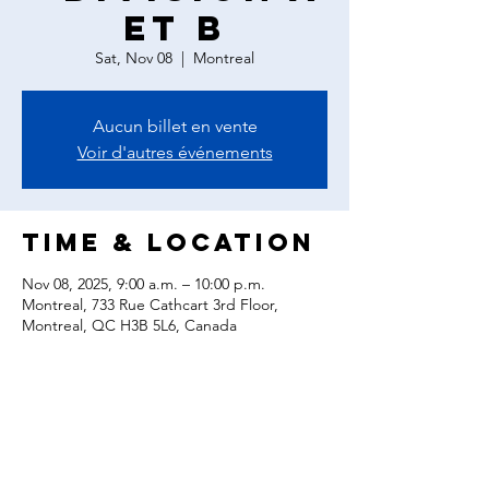
et B
Sat, Nov 08
  |  
Montreal
Aucun billet en vente
Voir d'autres événements
Time & Location
Nov 08, 2025, 9:00 a.m. – 10:00 p.m.
Montreal, 733 Rue Cathcart 3rd Floor,
Montreal, QC H3B 5L6, Canada
Share this
event